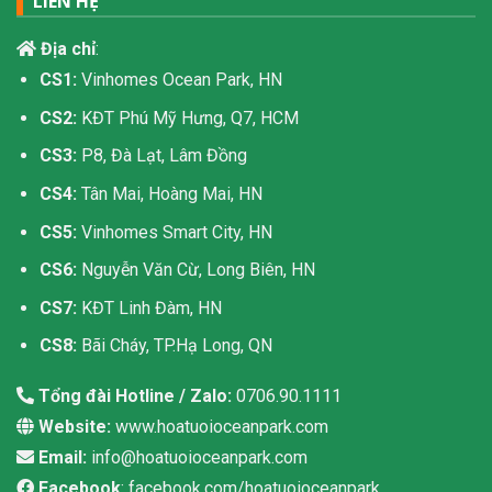
LIÊN HỆ
Địa chỉ
:
CS1:
Vinhomes Ocean Park, HN
CS2:
KĐT Phú Mỹ Hưng, Q7, HCM
CS3:
P8, Đà Lạt, Lâm Đồng
CS4:
Tân Mai, Hoàng Mai, HN
CS5:
Vinhomes Smart City, HN
CS6:
Nguyễn Văn Cừ, Long Biên, HN
CS7:
KĐT Linh Đàm, HN
CS8:
Bãi Cháy, TP.Hạ Long, QN
Tổng đài Hotline / Zalo:
0706.90.1111
Website:
www.hoatuoioceanpark.com
Email:
info@hoatuoioceanpark.com
Facebook
: facebook.com/hoatuoioceanpark