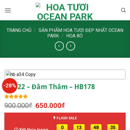
Skip
to
content
TRANG CHỦ
/
SẢN PHẨM HOA TƯƠI ĐẸP NHẤT OCEAN
PARK
/
HOA BÓ
-28%
HB022 – Đằm Thắm – HB178
5.00
1
trên 5
Giá
Giá
900.000
₫
650.000
₫
dựa trên
gốc
hiện
đánh giá
là:
tại
FLASH SALE
900.000₫.
là:
0
13
48
34
Kết thúc trong