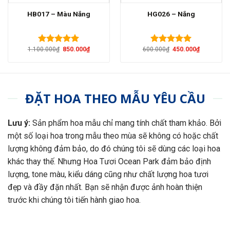
HB017 – Màu Nắng
HG026 – Nắng
Giá
Giá
Giá
Giá
1.100.000
₫
850.000
₫
600.000
₫
450.000
₫
Được xếp
Được xếp
gốc
hiện
gốc
hiện
hạng
5.00
hạng
5.00
là:
tại
là:
tại
5 sao
5 sao
1.100.000₫.
là:
600.000₫.
là:
850.000₫.
450.000₫.
ĐẶT HOA THEO MẪU YÊU CẦU
Lưu ý:
Sản phẩm hoa mẫu chỉ mang tính chất tham khảo. Bởi
một số loại hoa trong mẫu theo mùa sẽ không có hoặc chất
lượng không đảm bảo, do đó chúng tôi sẽ dùng các loại hoa
khác thay thế. Nhưng Hoa Tươi Ocean Park đảm bảo định
lượng, tone màu, kiểu dáng cũng như chất lượng hoa tươi
đẹp và đầy đặn nhất. Bạn sẽ nhận được ảnh hoàn thiện
trước khi chúng tôi tiến hành giao hoa.