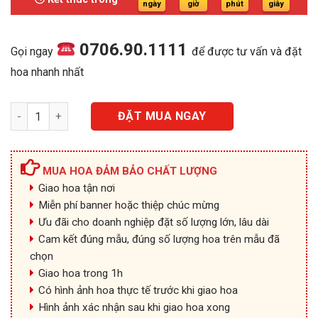
650.000₫.
ngày
giờ
phút
giây
0706.90.1111
Gọi ngay
để được tư vấn và đặt
hoa nhanh nhất
HB022 - Đằm Thắm - HB178 số lượng
ĐẶT MUA NGAY
MUA HOA ĐẢM BẢO CHẤT LƯỢNG
Giao hoa tận nơi
Miễn phí banner hoặc thiệp chúc mừng
Ưu đãi cho doanh nghiệp đặt số lượng lớn, lâu dài
Cam kết đúng mẫu, đúng số lượng hoa trên mẫu đã
chọn
Giao hoa trong 1h
Có hình ảnh hoa thực tế trước khi giao hoa
Hình ảnh xác nhận sau khi giao hoa xong