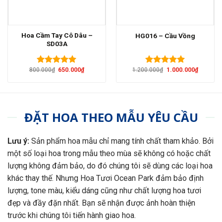
Hoa Cầm Tay Cô Dâu –
HG016 – Cầu Vồng
SD03A
Giá
Giá
Giá
Giá
800.000
₫
650.000
₫
1.200.000
₫
1.000.000
₫
Được xếp
Được xếp
gốc
hiện
gốc
hiện
hạng
5.00
hạng
5.00
là:
tại
là:
tại
5 sao
5 sao
800.000₫.
là:
1.200.000₫.
là:
650.000₫.
1.000.00
ĐẶT HOA THEO MẪU YÊU CẦU
Lưu ý:
Sản phẩm hoa mẫu chỉ mang tính chất tham khảo. Bởi
một số loại hoa trong mẫu theo mùa sẽ không có hoặc chất
lượng không đảm bảo, do đó chúng tôi sẽ dùng các loại hoa
khác thay thế. Nhưng Hoa Tươi Ocean Park đảm bảo định
lượng, tone màu, kiểu dáng cũng như chất lượng hoa tươi
đẹp và đầy đặn nhất. Bạn sẽ nhận được ảnh hoàn thiện
trước khi chúng tôi tiến hành giao hoa.