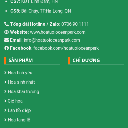
CS7:
KĐT Linh Đàm, HN
CS8:
Bãi Cháy, TP.Hạ Long, QN
Tổng đài Hotline / Zalo:
0706.90.1111
Website:
www.hoatuoioceanpark.com
Email:
info@hoatuoioceanpark.com
Facebook
: facebook.com/hoatuoioceanpark
SẢN PHẨM
CHỈ ĐƯỜNG
Hoa tình yêu
Hoa sinh nhật
Hoa khai trương
Giỏ hoa
Lan hồ điệp
Hoa tang lễ