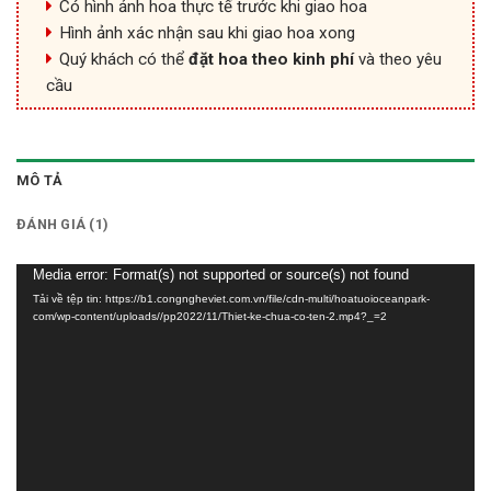
Có hình ảnh hoa thực tế trước khi giao hoa
Hình ảnh xác nhận sau khi giao hoa xong
Quý khách có thể
đặt hoa theo kinh phí
và theo yêu
cầu
MÔ TẢ
ĐÁNH GIÁ (1)
Trình
Media error: Format(s) not supported or source(s) not found
Tải về tệp tin: https://b1.congngheviet.com.vn/file/cdn-multi/hoatuoioceanpark-
chơi
com/wp-content/uploads//pp2022/11/Thiet-ke-chua-co-ten-2.mp4?_=2
Video