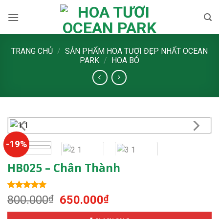
Skip
to
content
TRANG CHỦ
/
SẢN PHẨM HOA TƯƠI ĐẸP NHẤT OCEAN
PARK
/
HOA BÓ
-19%
HB025 – Chân Thành
5.00
1
trên 5
Giá
Giá
800.000
₫
650.000
₫
dựa trên
gốc
hiện
đánh giá