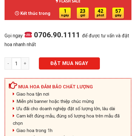
là:
tại
FLASH SALE
800.000₫.
là:
1
23
42
57
Kết thúc trong
650.000₫.
ngày
giờ
phút
giây
0706.90.1111
Gọi ngay
để được tư vấn và đặt
hoa nhanh nhất
HB025 - Chân Thành số lượng
ĐẶT MUA NGAY
MUA HOA ĐẢM BẢO CHẤT LƯỢNG
Giao hoa tận nơi
Miễn phí banner hoặc thiệp chúc mừng
Ưu đãi cho doanh nghiệp đặt số lượng lớn, lâu dài
Cam kết đúng mẫu, đúng số lượng hoa trên mẫu đã
chọn
Giao hoa trong 1h