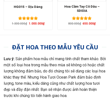
Hoa Cầm Tay Cô Dâu –
HG015 – Dịu Dàng
SD03A
Giá
Giá
Giá
Giá
1.300.000
₫
1.000.000
₫
800.000
₫
650.000
₫
Được xếp
Được xếp
gốc
hiện
gốc
hiện
hạng
5.00
hạng
5.00
là:
tại
là:
tại
5 sao
5 sao
1.300.000₫.
là:
800.000₫.
là:
1.000.000₫.
650.000₫.
ĐẶT HOA THEO MẪU YÊU CẦU
Lưu ý:
Sản phẩm hoa mẫu chỉ mang tính chất tham khảo. Bởi
một số loại hoa trong mẫu theo mùa sẽ không có hoặc chất
lượng không đảm bảo, do đó chúng tôi sẽ dùng các loại hoa
khác thay thế. Nhưng Hoa Tươi Ocean Park đảm bảo định
lượng, tone màu, kiểu dáng cũng như chất lượng hoa tươi
đẹp và đầy đặn nhất. Bạn sẽ nhận được ảnh hoàn thiện
trước khi chúng tôi tiến hành giao hoa.