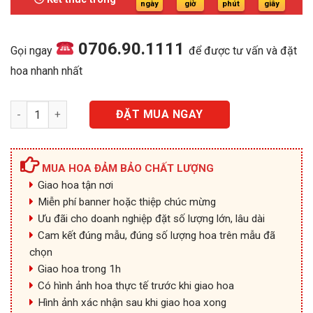
550.000₫.
ngày
giờ
phút
giây
0706.90.1111
Gọi ngay
để được tư vấn và đặt
hoa nhanh nhất
Hoa Cầm Tay Cô Dâu - SD03 số lượng
ĐẶT MUA NGAY
MUA HOA ĐẢM BẢO CHẤT LƯỢNG
Giao hoa tận nơi
Miễn phí banner hoặc thiệp chúc mừng
Ưu đãi cho doanh nghiệp đặt số lượng lớn, lâu dài
Cam kết đúng mẫu, đúng số lượng hoa trên mẫu đã
chọn
Giao hoa trong 1h
Có hình ảnh hoa thực tế trước khi giao hoa
Hình ảnh xác nhận sau khi giao hoa xong