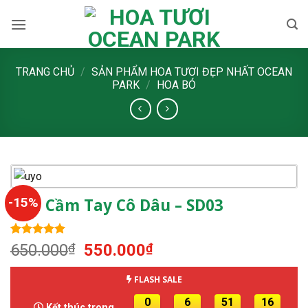
Skip
to
content
TRANG CHỦ
/
SẢN PHẨM HOA TƯƠI ĐẸP NHẤT OCEAN
PARK
/
HOA BÓ
-15%
Hoa Cầm Tay Cô Dâu – SD03
5.00
1
trên 5
Giá
Giá
650.000
₫
550.000
₫
dựa trên
gốc
hiện
đánh giá
là:
tại
FLASH SALE
650.000₫.
là:
0
6
51
15
Kết thúc trong