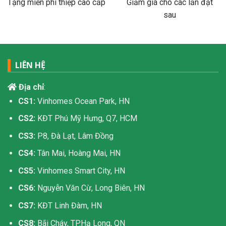
Tặng miễn phí thiệp cao cấp
Giảm giá cho các lần đặt
sau
LIÊN HỆ
Địa chỉ
:
CS1:
Vinhomes Ocean Park, HN
CS2:
KĐT Phú Mỹ Hưng, Q7, HCM
CS3:
P8, Đà Lạt, Lâm Đồng
CS4:
Tân Mai, Hoàng Mai, HN
CS5:
Vinhomes Smart City, HN
CS6:
Nguyễn Văn Cừ, Long Biên, HN
CS7:
KĐT Linh Đàm, HN
CS8:
Bãi Cháy, TP.Hạ Long, QN