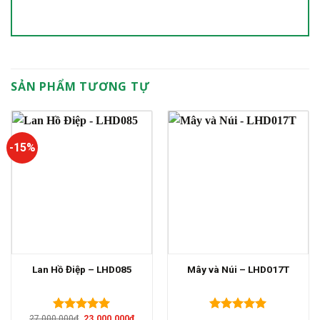
SẢN PHẨM TƯƠNG TỰ
-15%
Lan Hồ Điệp – LHD085
Mây và Núi – LHD017T
Giá
Giá
27.000.000
₫
23.000.000
₫
Được xếp
Được xếp