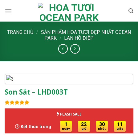
Skip
to
content
TRANG CHỦ
/
SẢN PHẨM HOA TƯƠI ĐẸP NHẤT OCEAN
PARK
/
LAN HỒ ĐIỆP
Son Sắt – LHD003T
5.00
1
trên 5
FLASH SALE
dựa trên
đánh giá
1
22
30
10
Kết thúc trong
ngày
giờ
phút
giây