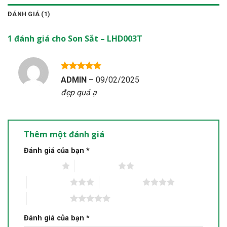
ĐÁNH GIÁ (1)
1 đánh giá cho
Son Sắt – LHD003T
Được xếp
ADMIN
–
09/02/2025
hạng
5
5
đẹp quá ạ
sao
Thêm một đánh giá
Đánh giá của bạn
*
1 trên 5 sao
2 trên 5 sao
3 trên 5 sao
4 trên 5 sao
5 trên 5 sao
Đánh giá của bạn
*