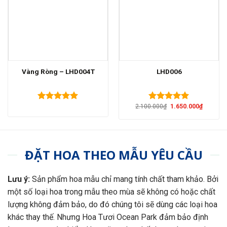
Vàng Ròng – LHD004T
LHD006
Giá
Giá
2.100.000
₫
1.650.000
₫
Được xếp
Được xếp
gốc
hiện
hạng
5.00
hạng
5.00
là:
tại
5 sao
5 sao
2.100.000₫.
là:
1.650.00
ĐẶT HOA THEO MẪU YÊU CẦU
Lưu ý:
Sản phẩm hoa mẫu chỉ mang tính chất tham khảo. Bởi
một số loại hoa trong mẫu theo mùa sẽ không có hoặc chất
lượng không đảm bảo, do đó chúng tôi sẽ dùng các loại hoa
khác thay thế. Nhưng Hoa Tươi Ocean Park đảm bảo định