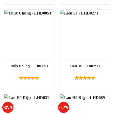
hạng
5.00
hạng
5.00
5 sao
5 sao
Thủy Chung – LHD005T
Kiêu Sa – LHD027T
Được xếp
Được xếp
hạng
5.00
hạng
5.00
5 sao
5 sao
-25%
-17%