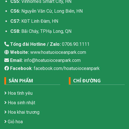
CS5:
Vinhomes Smart City, HN
CS6:
Nguyễn Văn Cừ, Long Biên, HN
CS7:
KĐT Linh Đàm, HN
CS8:
Bãi Cháy, TP.Hạ Long, QN
Tổng đài Hotline / Zalo:
0706.90.1111
Website:
www.hoatuoioceanpark.com
Email:
info@hoatuoioceanpark.com
Facebook
: facebook.com/hoatuoioceanpark
SẢN PHẨM
CHỈ ĐƯỜNG
Hoa tình yêu
Hoa sinh nhật
Hoa khai trương
Giỏ hoa