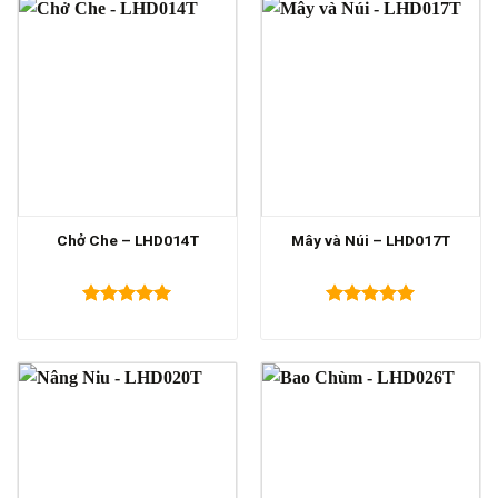
Chở Che – LHD014T
Mây và Núi – LHD017T
Được xếp
Được xếp
hạng
5.00
hạng
5.00
5 sao
5 sao