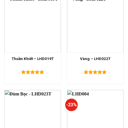
Thuần Khiết – LHD019T
Vàng – LHD022T
Được xếp
Được xếp
hạng
5.00
hạng
5.00
5 sao
5 sao
-23%