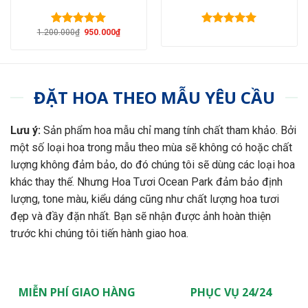
Giá
Giá
1.200.000
₫
950.000
₫
Được xếp
Được xếp
gốc
hiện
hạng
5.00
hạng
5.00
là:
tại
5 sao
5 sao
1.200.000₫.
là:
950.000₫.
ĐẶT HOA THEO MẪU YÊU CẦU
Lưu ý:
Sản phẩm hoa mẫu chỉ mang tính chất tham khảo. Bởi
một số loại hoa trong mẫu theo mùa sẽ không có hoặc chất
lượng không đảm bảo, do đó chúng tôi sẽ dùng các loại hoa
khác thay thế. Nhưng Hoa Tươi Ocean Park đảm bảo định
lượng, tone màu, kiểu dáng cũng như chất lượng hoa tươi
đẹp và đầy đặn nhất. Bạn sẽ nhận được ảnh hoàn thiện
trước khi chúng tôi tiến hành giao hoa.
MIỄN PHÍ GIAO HÀNG
PHỤC VỤ 24/24