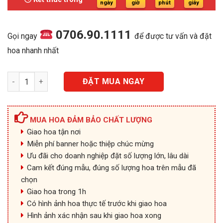
5.000.000₫.
ngày
giờ
phút
giây
0706.90.1111
Gọi ngay
để được tư vấn và đặt
hoa nhanh nhất
Lan Hồ Điệp - LHD089 số lượng
ĐẶT MUA NGAY
MUA HOA ĐẢM BẢO CHẤT LƯỢNG
Giao hoa tận nơi
Miễn phí banner hoặc thiệp chúc mừng
Ưu đãi cho doanh nghiệp đặt số lượng lớn, lâu dài
Cam kết đúng mẫu, đúng số lượng hoa trên mẫu đã
chọn
Giao hoa trong 1h
Có hình ảnh hoa thực tế trước khi giao hoa
Hình ảnh xác nhận sau khi giao hoa xong