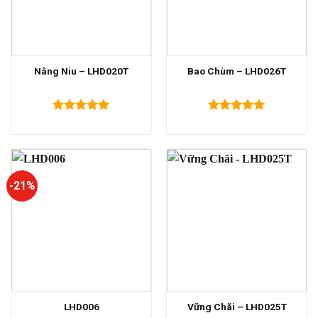
Nâng Niu – LHD020T
Bao Chùm – LHD026T
Được xếp
Được xếp
hạng
5.00
hạng
5.00
5 sao
5 sao
-21%
LHD006
Vững Chãi – LHD025T