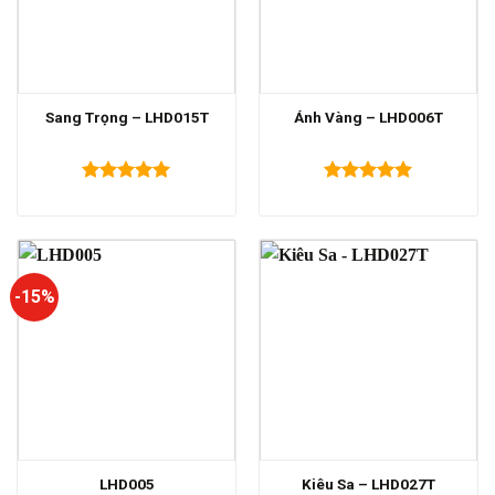
Sang Trọng – LHD015T
Ánh Vàng – LHD006T
Được xếp
Được xếp
hạng
5.00
hạng
5.00
5 sao
5 sao
-15%
LHD005
Kiêu Sa – LHD027T