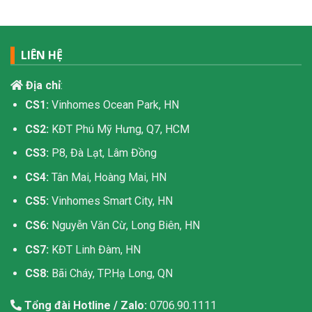
LIÊN HỆ
Địa chỉ
:
CS1:
Vinhomes Ocean Park, HN
CS2:
KĐT Phú Mỹ Hưng, Q7, HCM
CS3:
P8, Đà Lạt, Lâm Đồng
CS4:
Tân Mai, Hoàng Mai, HN
CS5:
Vinhomes Smart City, HN
CS6:
Nguyễn Văn Cừ, Long Biên, HN
CS7:
KĐT Linh Đàm, HN
CS8:
Bãi Cháy, TP.Hạ Long, QN
Tổng đài Hotline / Zalo:
0706.90.1111