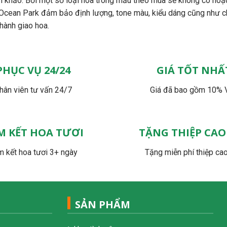
 khảo. Bởi một số loại hoa trong mẫu theo mùa sẽ không có hoặ
 Ocean Park đảm bảo định lượng, tone màu, kiểu dáng cũng như c
 hành giao hoa.
PHỤC VỤ 24/24
GIÁ TỐT NHẤ
hân viên tư vấn 24/7
Giá đã bao gồm 10% 
M KẾT HOA TƯƠI
TẶNG THIỆP CAO
 kết hoa tươi 3+ ngày
Tặng miễn phí thiệp ca
SẢN PHẨM