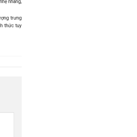
 nhẹ nhàng,
ượng trưng
h thức tuy