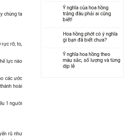
Ý nghĩa của hoa hồng
trắng đâu phải ai cũng
ây chúng ta
biết!
Hoa hồng phớt có ý nghĩa
gì bạn đã biết chưa?
rực rỡ, to,
Ý nghĩa hoa hồng theo
màu sắc, số lượng và từng
thế lực nào
dịp lễ
ho các ước
thành hoài
Nếu 1 người
yến rũ như