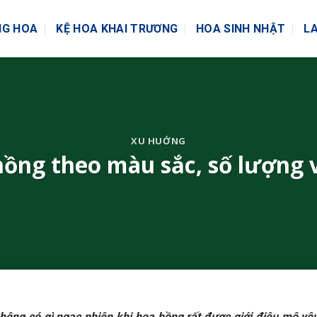
NG HOA
KỆ HOA KHAI TRƯƠNG
HOA SINH NHẬT
LA
XU HUỚNG
hồng theo màu sắc, số lượng v
 không có gì ngạc nhiên khi hoa hồng rất được giới điệu mộ yêu