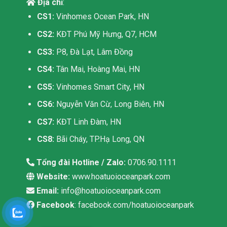
Địa chỉ
:
CS1:
Vinhomes Ocean Park, HN
CS2:
KĐT Phú Mỹ Hưng, Q7, HCM
CS3:
P8, Đà Lạt, Lâm Đồng
CS4:
Tân Mai, Hoàng Mai, HN
CS5:
Vinhomes Smart City, HN
CS6:
Nguyễn Văn Cừ, Long Biên, HN
CS7:
KĐT Linh Đàm, HN
CS8:
Bãi Cháy, TP.Hạ Long, QN
Tổng đài Hotline / Zalo:
0706.90.1111
Website:
www.hoatuoioceanpark.com
Email:
info@hoatuoioceanpark.com
Facebook
: facebook.com/hoatuoioceanpark