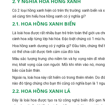
2. Ý NGHĨA HOA HỒNG XANH
Có 2 loại hồng xanh hiện có trên thị trường: xanh biển và
sẽ cùng tìm hiểu hoa hồng xanh có ý nghĩa gì?
2.1. HOA HỒNG XANH BIỂN
Là loài hoa được rất nhiều bạn trẻ trên toàn thế giới ưa c
cành hoa xếp từng lớp hài hòa. Đặc biệt chúng có 1 mùi h
Hoa hồng xanh dương có ý nghĩa gì? Đầu tiên, chúng thể hi
có thể chia cắt được tình cảm của đôi lứa.
Màu sắc tượng trưng cho niềm tin và hy vọng nên dĩ nhi
mơ, khát vọng của con người. Mỗi khi nhìn vào nó, mong
bão của bản thân.
Ngoài ra, loài hoa này rất hiếm có trong thiên nhiên. Do 
nào đó tặng chúng cho bạn thì cũng có nghĩa bạn là 1 ngườ
2.2. HOA HỒNG XANH LÁ
Đây là loài hoa được tạo ra từ công nghệ biến đổi gen 