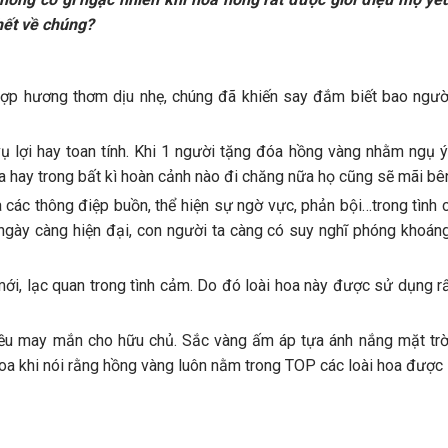
hết về chúng?
hợp hương thơm dịu nhẹ, chúng đã khiến say đắm biết bao ngườ
ụ lợi hay toan tính. Khi 1 người tặng đóa hồng vàng nhằm ngụ 
ra hay trong bất kì hoàn cảnh nào đi chăng nữa họ cũng sẽ mãi bê
 các thông điệp buồn, thể hiện sự ngờ vực, phản bội…trong tình 
ngày càng hiện đại, con người ta càng có suy nghĩ phóng khoáng
ới, lạc quan trong tình cảm. Do đó loài hoa này được sử dụng rấ
nhiều may mắn cho hữu chủ. Sắc vàng ấm áp tựa ánh nắng mặt trờ
oa khi nói rằng hồng vàng luôn nằm trong TOP các loài hoa được