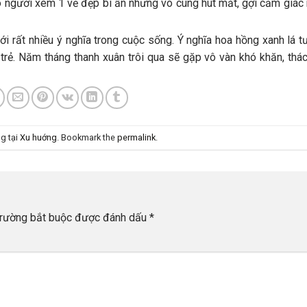
ho người xem 1 vẻ đẹp bí ẩn nhưng vô cùng hút mắt, gợi cảm giác
 rất nhiều ý nghĩa trong cuộc sống. Ý nghĩa hoa hồng xanh lá t
trẻ. Năm tháng thanh xuân trôi qua sẽ gặp vô vàn khó khăn, thác
g tại
Xu huớng
. Bookmark the
permalink
.
trường bắt buộc được đánh dấu
*