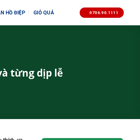
N HỒ ĐIỆP
GIỎ QUẢ
0706.90.1111
à từng dịp lễ
 thích, ưa