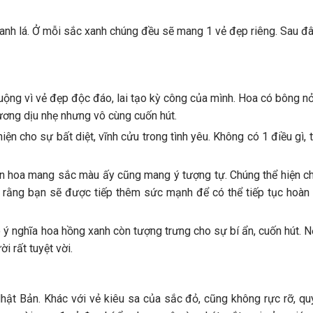
 xanh lá. Ở mỗi sắc xanh chúng đều sẽ mang 1 vẻ đẹp riêng. Sau đ
huộng vì vẻ đẹp độc đáo, lai tạo kỳ công của mình. Hoa có bông nở 
ương dịu nhẹ nhưng vô cùng cuốn hút.
ện cho sự bất diệt, vĩnh cửu trong tình yêu. Không có 1 điều gì, 
ên hoa mang sắc màu ấy cũng mang ý tượng tự. Chúng thể hiện c
 rằng bạn sẽ được tiếp thêm sức mạnh để có thể tiếp tục hoàn 
đó ý nghĩa hoa hồng xanh còn tượng trưng cho sự bí ẩn, cuốn hút. 
i rất tuyệt vời.
Nhật Bản. Khác với vẻ kiêu sa của sắc đỏ, cũng không rực rỡ, qu