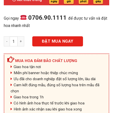
1.000.000₫.
ngày
giờ
phút
giây
0706.90.1111
Gọi ngay
để được tư vấn và đặt
hoa nhanh nhất
HG009 - Bạt Ngàn số lượng
ĐẶT MUA NGAY
MUA HOA ĐẢM BẢO CHẤT LƯỢNG
Giao hoa tận nơi
Miễn phí banner hoặc thiệp chúc mừng
Ưu đãi cho doanh nghiệp đặt số lượng lớn, lâu dài
Cam kết đúng mẫu, đúng số lượng hoa trên mẫu đã
chọn
Giao hoa trong 1h
Có hình ảnh hoa thực tế trước khi giao hoa
Hình ảnh xác nhận sau khi giao hoa xong