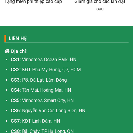
Tặng miễn phí thiệp cao cấp
Giảm giá cho các lần đặt
sau
LIÊN HỆ
Địa chỉ
:
CS1:
Vinhomes Ocean Park, HN
CS2:
KĐT Phú Mỹ Hưng, Q7, HCM
CS3:
P8, Đà Lạt, Lâm Đồng
CS4:
Tân Mai, Hoàng Mai, HN
CS5:
Vinhomes Smart City, HN
CS6:
Nguyễn Văn Cừ, Long Biên, HN
CS7:
KĐT Linh Đàm, HN
CS8:
Bãi Cháy, TP.Hạ Long, QN