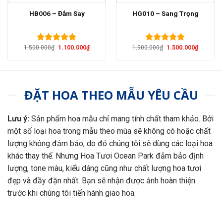
HB006 – Đắm Say
HG010 – Sang Trọng
Giá
Giá
Giá
Giá
1.500.000
₫
1.100.000
₫
1.900.000
₫
1.500.000
₫
Được xếp
Được xếp
gốc
hiện
gốc
hiện
hạng
5.00
hạng
5.00
là:
tại
là:
tại
5 sao
5 sao
1.500.000₫.
là:
1.900.000₫.
là:
1.100.000₫.
1.500.00
ĐẶT HOA THEO MẪU YÊU CẦU
Lưu ý:
Sản phẩm hoa mẫu chỉ mang tính chất tham khảo. Bởi
một số loại hoa trong mẫu theo mùa sẽ không có hoặc chất
lượng không đảm bảo, do đó chúng tôi sẽ dùng các loại hoa
khác thay thế. Nhưng Hoa Tươi Ocean Park đảm bảo định
lượng, tone màu, kiểu dáng cũng như chất lượng hoa tươi
đẹp và đầy đặn nhất. Bạn sẽ nhận được ảnh hoàn thiện
trước khi chúng tôi tiến hành giao hoa.