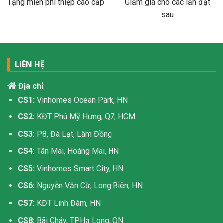
Tặng miễn phí thiệp cao cấp
Giảm giá cho các lần đặt
sau
LIÊN HỆ
Địa chỉ
:
CS1:
Vinhomes Ocean Park, HN
CS2:
KĐT Phú Mỹ Hưng, Q7, HCM
CS3:
P8, Đà Lạt, Lâm Đồng
CS4:
Tân Mai, Hoàng Mai, HN
CS5:
Vinhomes Smart City, HN
CS6:
Nguyễn Văn Cừ, Long Biên, HN
CS7:
KĐT Linh Đàm, HN
CS8:
Bãi Cháy, TP.Hạ Long, QN