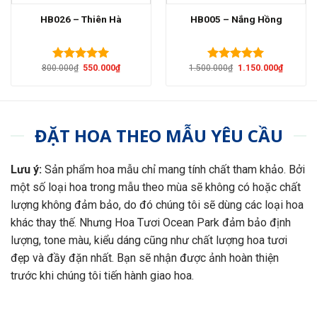
HB026 – Thiên Hà
HB005 – Nắng Hồng
Giá
Giá
Giá
Giá
800.000
₫
550.000
₫
1.500.000
₫
1.150.000
₫
Được xếp
Được xếp
gốc
hiện
gốc
hiện
hạng
5.00
hạng
5.00
là:
tại
là:
tại
5 sao
5 sao
800.000₫.
là:
1.500.000₫.
là:
550.000₫.
1.150.00
ĐẶT HOA THEO MẪU YÊU CẦU
Lưu ý:
Sản phẩm hoa mẫu chỉ mang tính chất tham khảo. Bởi
một số loại hoa trong mẫu theo mùa sẽ không có hoặc chất
lượng không đảm bảo, do đó chúng tôi sẽ dùng các loại hoa
khác thay thế. Nhưng Hoa Tươi Ocean Park đảm bảo định
lượng, tone màu, kiểu dáng cũng như chất lượng hoa tươi
đẹp và đầy đặn nhất. Bạn sẽ nhận được ảnh hoàn thiện
trước khi chúng tôi tiến hành giao hoa.