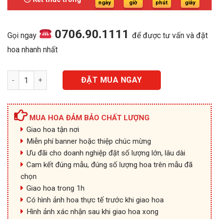
1.500.000₫.
ngày
giờ
phút
giây
0706.90.1111
Gọi ngay
để được tư vấn và đặt
hoa nhanh nhất
HG010 - Sang Trọng số lượng
ĐẶT MUA NGAY
MUA HOA ĐẢM BẢO CHẤT LƯỢNG
Giao hoa tận nơi
Miễn phí banner hoặc thiệp chúc mừng
Ưu đãi cho doanh nghiệp đặt số lượng lớn, lâu dài
Cam kết đúng mẫu, đúng số lượng hoa trên mẫu đã
chọn
Giao hoa trong 1h
Có hình ảnh hoa thực tế trước khi giao hoa
Hình ảnh xác nhận sau khi giao hoa xong