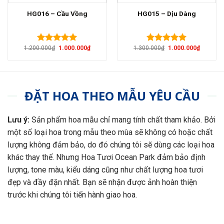
HG016 – Cầu Vồng
HG015 – Dịu Dàng
Giá
Giá
Giá
Giá
1.200.000
₫
1.000.000
₫
1.300.000
₫
1.000.000
₫
Được xếp
Được xếp
gốc
hiện
gốc
hiện
hạng
5.00
hạng
5.00
là:
tại
là:
tại
5 sao
5 sao
1.200.000₫.
là:
1.300.000₫.
là:
1.000.000₫.
1.000.00
ĐẶT HOA THEO MẪU YÊU CẦU
Lưu ý:
Sản phẩm hoa mẫu chỉ mang tính chất tham khảo. Bởi
một số loại hoa trong mẫu theo mùa sẽ không có hoặc chất
lượng không đảm bảo, do đó chúng tôi sẽ dùng các loại hoa
khác thay thế. Nhưng Hoa Tươi Ocean Park đảm bảo định
lượng, tone màu, kiểu dáng cũng như chất lượng hoa tươi
đẹp và đầy đặn nhất. Bạn sẽ nhận được ảnh hoàn thiện
trước khi chúng tôi tiến hành giao hoa.