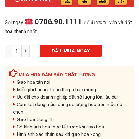
600.000₫.
ngày
giờ
phút
giây
0706.90.1111
Gọi ngay
để được tư vấn và đặt
hoa nhanh nhất
HG019 - Hồng Cam số lượng
ĐẶT MUA NGAY
MUA HOA ĐẢM BẢO CHẤT LƯỢNG
Giao hoa tận nơi
Miễn phí banner hoặc thiệp chúc mừng
Ưu đãi cho doanh nghiệp đặt số lượng lớn, lâu dài
Cam kết đúng mẫu, đúng số lượng hoa trên mẫu đã
chọn
Giao hoa trong 1h
Có hình ảnh hoa thực tế trước khi giao hoa
Hình ảnh xác nhận sau khi giao hoa xong