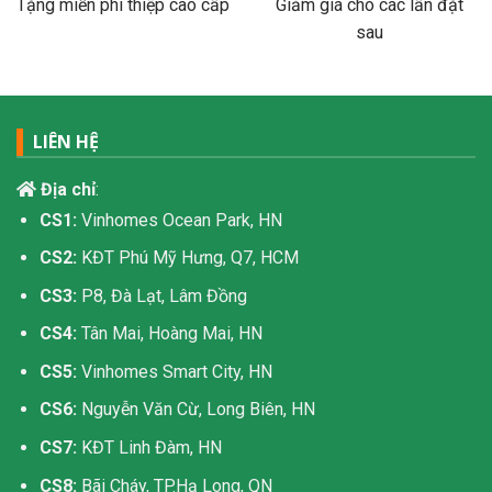
Tặng miễn phí thiệp cao cấp
Giảm giá cho các lần đặt
sau
LIÊN HỆ
Địa chỉ
:
CS1:
Vinhomes Ocean Park, HN
CS2:
KĐT Phú Mỹ Hưng, Q7, HCM
CS3:
P8, Đà Lạt, Lâm Đồng
CS4:
Tân Mai, Hoàng Mai, HN
CS5:
Vinhomes Smart City, HN
CS6:
Nguyễn Văn Cừ, Long Biên, HN
CS7:
KĐT Linh Đàm, HN
CS8:
Bãi Cháy, TP.Hạ Long, QN