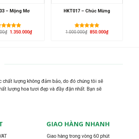
03 – Mộng Mơ
HKT017 – Chúc Mừng
Giá
Giá
Giá
Giá
000
₫
1.350.000
₫
1.000.000
₫
850.000
₫
ược xếp
Được xếp
gốc
hiện
gốc
hiện
ạng
5.00
hạng
5.00
là:
tại
là:
tại
 sao
5 sao
1.550.000₫.
là:
1.000.000₫.
là:
1.350.000₫.
850.000₫.
c chất lượng không đảm bảo, do đó chúng tôi sẽ
hất lượng hoa tươi đẹp và đầy đặn nhất. Bạn sẽ
T
GIAO HÀNG NHANH
VAT
Giao hàng trong vòng 60 phút