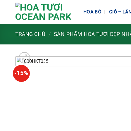
Skip
to
HOA BÓ
GIỎ – LẴ
content
TRANG CHỦ
/
SẢN PHẨM HOA TƯƠI ĐẸP NH
-15%