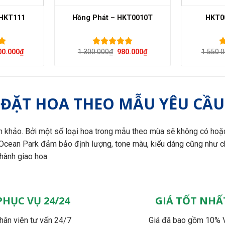
 HKT111
Hồng Phát – HKT0010T
HKT0
Giá
Giá
Giá
00.000
₫
1.300.000
₫
980.000
₫
1.550.
Được xếp
Đ
hiện
gốc
hiện
hạng
5.00
h
tại
là:
tại
5 sao
5
00.000₫.
là:
1.300.000₫.
là:
1.300.000₫.
980.000₫.
ĐẶT HOA THEO MẪU YÊU CẦU
 khảo. Bởi một số loại hoa trong mẫu theo mùa sẽ không có hoặ
 Ocean Park đảm bảo định lượng, tone màu, kiểu dáng cũng như c
 hành giao hoa.
PHỤC VỤ 24/24
GIÁ TỐT NHẤ
hân viên tư vấn 24/7
Giá đã bao gồm 10% 