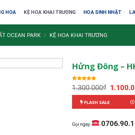
NG HOA
KỆ HOA KHAI TRƯƠNG
HOA SINH NHẬT
LA
ẤT OCEAN PARK
/
KỆ HOA KHAI TRƯƠNG
Hửng Đông – H
5.00
1
trên 5
Giá
1.300.000
₫
1.100.
dựa trên
gốc
đánh giá
là:
FLASH SALE
1.300.0
0706.90.
Gọi ngay