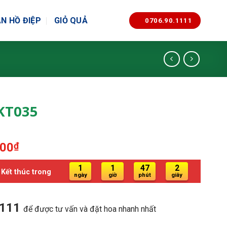
N HỒ ĐIỆP
GIỎ QUẢ
0706.90.1111
KT035
Giá
000
₫
hiện
1
1
47
1
tại
Kết thúc trong
ngày
giờ
phút
giây
00₫.
là:
1.100.000₫.
1111
để được tư vấn và đặt hoa nhanh nhất