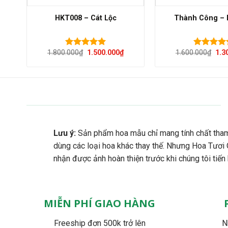
HKT008 – Cát Lộc
Thành Công –
Giá
Giá
Giá
1.800.000
₫
1.500.000
₫
1.600.000
₫
1.3
Được xếp
Được xếp
gốc
hiện
gốc
hạng
5.00
hạng
5.00
là:
tại
là:
5 sao
5 sao
1.800.000₫.
là:
1.6
1.500.000₫.
Lưu ý:
Sản phẩm hoa mẫu chỉ mang tính chất tham
dùng các loại hoa khác thay thế. Nhưng Hoa Tươi
nhận được ảnh hoàn thiện trước khi chúng tôi tiến
MIỄN PHÍ GIAO HÀNG
Freeship đơn 500k trở lên
N