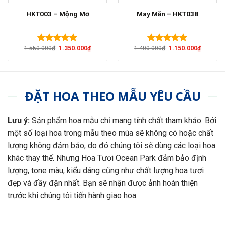
HKT003 – Mộng Mơ
May Mắn – HKT038
Giá
Giá
Giá
Giá
1.550.000
₫
1.350.000
₫
1.400.000
₫
1.150.000
₫
Được xếp
Được xếp
gốc
hiện
gốc
hiện
hạng
5.00
hạng
5.00
là:
tại
là:
tại
5 sao
5 sao
1.550.000₫.
là:
1.400.000₫.
là:
1.350.000₫.
1.150.00
ĐẶT HOA THEO MẪU YÊU CẦU
Lưu ý:
Sản phẩm hoa mẫu chỉ mang tính chất tham khảo. Bởi
một số loại hoa trong mẫu theo mùa sẽ không có hoặc chất
lượng không đảm bảo, do đó chúng tôi sẽ dùng các loại hoa
khác thay thế. Nhưng Hoa Tươi Ocean Park đảm bảo định
lượng, tone màu, kiểu dáng cũng như chất lượng hoa tươi
đẹp và đầy đặn nhất. Bạn sẽ nhận được ảnh hoàn thiện
trước khi chúng tôi tiến hành giao hoa.