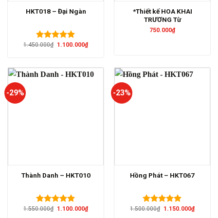
*Thiết kế HOA KHAI
HKT018 – Đại Ngàn
TRƯƠNG Từ
750.000
₫
Giá
Giá
1.450.000
₫
1.100.000
₫
Được xếp
gốc
hiện
hạng
5.00
là:
tại
5 sao
1.450.000₫.
là:
1.100.000₫.
-29%
-23%
Thành Danh – HKT010
Hồng Phát – HKT067
Giá
Giá
Giá
Giá
1.550.000
₫
1.100.000
₫
1.500.000
₫
1.150.000
₫
Được xếp
Được xếp
gốc
hiện
gốc
hiện
hạng
5.00
hạng
5.00