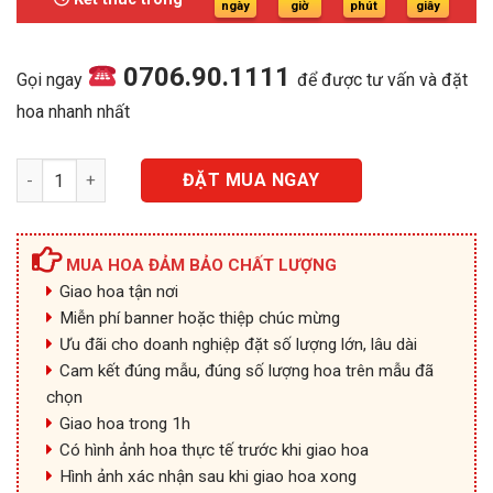
2.100.000₫.
ngày
giờ
phút
giây
0706.90.1111
Gọi ngay
để được tư vấn và đặt
hoa nhanh nhất
Vững Trãi - HKT089 số lượng
ĐẶT MUA NGAY
MUA HOA ĐẢM BẢO CHẤT LƯỢNG
Giao hoa tận nơi
Miễn phí banner hoặc thiệp chúc mừng
Ưu đãi cho doanh nghiệp đặt số lượng lớn, lâu dài
Cam kết đúng mẫu, đúng số lượng hoa trên mẫu đã
chọn
Giao hoa trong 1h
Có hình ảnh hoa thực tế trước khi giao hoa
Hình ảnh xác nhận sau khi giao hoa xong