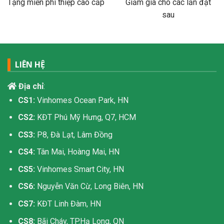
Tặng miễn phí thiệp cao cấp
Giảm giá cho các lần đặt
sau
LIÊN HỆ
Địa chỉ
:
CS1:
Vinhomes Ocean Park, HN
CS2:
KĐT Phú Mỹ Hưng, Q7, HCM
CS3:
P8, Đà Lạt, Lâm Đồng
CS4:
Tân Mai, Hoàng Mai, HN
CS5:
Vinhomes Smart City, HN
CS6:
Nguyễn Văn Cừ, Long Biên, HN
CS7:
KĐT Linh Đàm, HN
CS8:
Bãi Cháy, TP.Hạ Long, QN