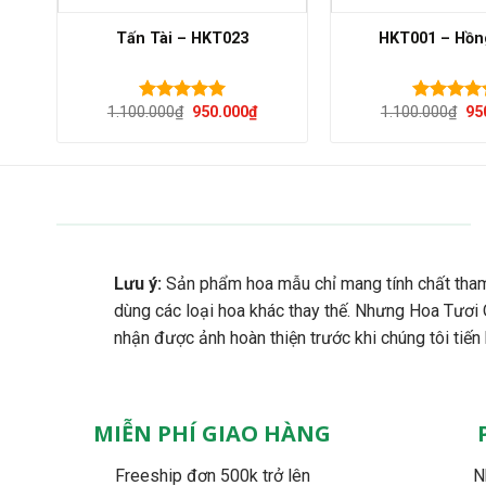
Tấn Tài – HKT023
HKT001 – Hồn
Giá
Giá
Gi
1.100.000
₫
950.000
₫
1.100.000
₫
95
Được xếp
Được xếp
gốc
hiện
gố
hạng
5.00
hạng
5.00
là:
tại
là:
5 sao
5 sao
1.100.000₫.
là:
1.
950.000₫.
Lưu ý:
Sản phẩm hoa mẫu chỉ mang tính chất tham
dùng các loại hoa khác thay thế. Nhưng Hoa Tươi
nhận được ảnh hoàn thiện trước khi chúng tôi tiến
MIỄN PHÍ GIAO HÀNG
Freeship đơn 500k trở lên
N