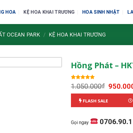
NG HOA
KỆ HOA KHAI TRƯƠNG
HOA SINH NHẬT
LA
ẤT OCEAN PARK
/
KỆ HOA KHAI TRƯƠNG
Hồng Phát – H
5.00
1
trên 5
Giá
1.050.000
₫
950.00
dựa trên
gốc
đánh giá
là:
FLASH SALE
1.050.0
0706.90.
Gọi ngay