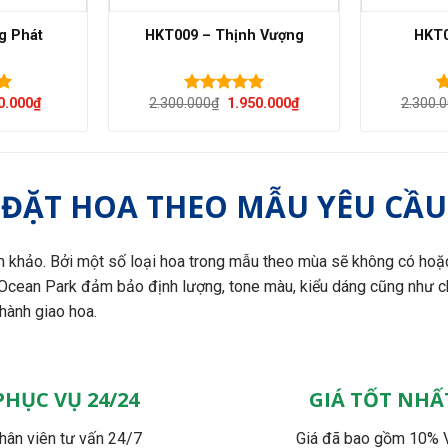
g Phát
HKT009 – Thịnh Vượng
HKT0
á
Giá
Giá
Giá
0.000
₫
2.300.000
₫
1.950.000
₫
2.300.
Được xếp
Đ
c
hiện
gốc
hiện
hạng
5.00
h
tại
là:
tại
5 sao
5
100.000₫.
là:
2.300.000₫.
là:
950.000₫.
1.950.000₫.
ĐẶT HOA THEO MẪU YÊU CẦU
 khảo. Bởi một số loại hoa trong mẫu theo mùa sẽ không có hoặ
 Ocean Park đảm bảo định lượng, tone màu, kiểu dáng cũng như c
 hành giao hoa.
PHỤC VỤ 24/24
GIÁ TỐT NHẤ
hân viên tư vấn 24/7
Giá đã bao gồm 10% 