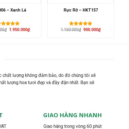
06 – Xanh Lá
Rực Rỡ – HKT157
Giá
Giá
Giá
Giá
000
₫
1.950.000
₫
1.150.000
₫
900.000
₫
ược xếp
Được xếp
gốc
hiện
gốc
hiện
ạng
5.00
hạng
5.00
là:
tại
là:
tại
 sao
5 sao
2.300.000₫.
là:
1.150.000₫.
là:
1.950.000₫.
900.000₫.
c chất lượng không đảm bảo, do đó chúng tôi sẽ
hất lượng hoa tươi đẹp và đầy đặn nhất. Bạn sẽ
T
GIAO HÀNG NHANH
VAT
Giao hàng trong vòng 60 phút