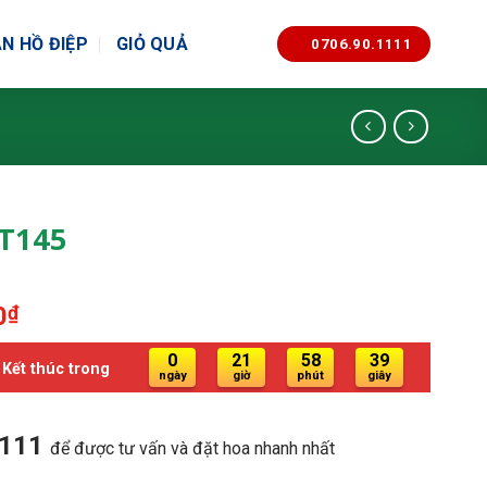
N HỒ ĐIỆP
GIỎ QUẢ
0706.90.1111
KT145
Giá
0
₫
hiện
0
21
58
38
tại
Kết thúc trong
ngày
giờ
phút
giây
00₫.
là:
950.000₫.
1111
để được tư vấn và đặt hoa nhanh nhất