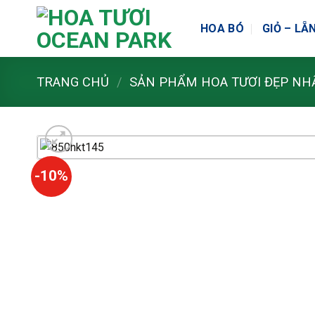
Skip
to
HOA BÓ
GIỎ – LẴ
content
TRANG CHỦ
/
SẢN PHẨM HOA TƯƠI ĐẸP NH
-10%