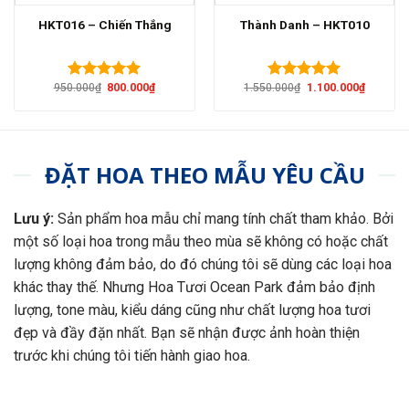
HKT016 – Chiến Thắng
Thành Danh – HKT010
Giá
Giá
Giá
Giá
950.000
₫
800.000
₫
1.550.000
₫
1.100.000
₫
Được xếp
Được xếp
gốc
hiện
gốc
hiện
hạng
5.00
hạng
5.00
là:
tại
là:
tại
5 sao
5 sao
950.000₫.
là:
1.550.000₫.
là:
800.000₫.
1.100.00
ĐẶT HOA THEO MẪU YÊU CẦU
Lưu ý:
Sản phẩm hoa mẫu chỉ mang tính chất tham khảo. Bởi
một số loại hoa trong mẫu theo mùa sẽ không có hoặc chất
lượng không đảm bảo, do đó chúng tôi sẽ dùng các loại hoa
khác thay thế. Nhưng Hoa Tươi Ocean Park đảm bảo định
lượng, tone màu, kiểu dáng cũng như chất lượng hoa tươi
đẹp và đầy đặn nhất. Bạn sẽ nhận được ảnh hoàn thiện
trước khi chúng tôi tiến hành giao hoa.