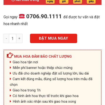
1.150.000₫.
ngày
giờ
phút
giây
0706.90.1111
Gọi ngay
để được tư vấn và đặt
hoa nhanh nhất
Thịnh Vượng - HKT107 số lượng
ĐẶT MUA NGAY
MUA HOA ĐẢM BẢO CHẤT LƯỢNG
Giao hoa tận nơi
Miễn phí banner hoặc thiệp chúc mừng
Ưu đãi cho doanh nghiệp đặt số lượng lớn, lâu dài
Cam kết đúng mẫu, đúng số lượng hoa trên mẫu đã
chọn
Giao hoa trong 1h
Có hình ảnh hoa thực tế trước khi giao hoa
Hình ảnh xác nhận sau khi giao hoa xong