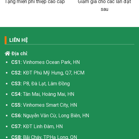
Tặng miễn phí thiệp cao cấp
Giảm giá cho các lần đặt
sau
LIÊN HỆ
Địa chỉ
:
CS1:
Vinhomes Ocean Park, HN
CS2:
KĐT Phú Mỹ Hưng, Q7, HCM
CS3:
P8, Đà Lạt, Lâm Đồng
CS4:
Tân Mai, Hoàng Mai, HN
CS5:
Vinhomes Smart City, HN
CS6:
Nguyễn Văn Cừ, Long Biên, HN
CS7:
KĐT Linh Đàm, HN
CS8:
Bãi Cháy, TP.Hạ Long, QN