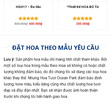
HG017 – Đa Sắc
*Thiết Kế HOA BÓ Từ
Giá
Giá
800.000
₫
600.000
₫
200.000
₫
Được xếp
Được xếp
gốc
hiện
hạng
5.00
hạng
5.00
là:
tại
5 sao
5 sao
800.000₫.
là:
600.000₫.
ĐẶT HOA THEO MẪU YÊU CẦU
Lưu ý:
Sản phẩm hoa mẫu chỉ mang tính chất tham khảo. Bởi
một số loại hoa trong mẫu theo mùa sẽ không có hoặc chất
lượng không đảm bảo, do đó chúng tôi sẽ dùng các loại hoa
khác thay thế. Nhưng Hoa Tươi Ocean Park đảm bảo định
lượng, tone màu, kiểu dáng cũng như chất lượng hoa tươi
đẹp và đầy đặn nhất. Bạn sẽ nhận được ảnh hoàn thiện
trước khi chúng tôi tiến hành giao hoa.