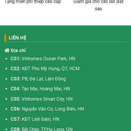
Tặng miễn phí thiệp cao cấp
Giảm giá cho các lần đặt
sau
LIÊN HỆ
Địa chỉ
:
CS1:
Vinhomes Ocean Park, HN
CS2:
KĐT Phú Mỹ Hưng, Q7, HCM
CS3:
P8, Đà Lạt, Lâm Đồng
CS4:
Tân Mai, Hoàng Mai, HN
CS5:
Vinhomes Smart City, HN
CS6:
Nguyễn Văn Cừ, Long Biên, HN
CS7:
KĐT Linh Đàm, HN
CS8:
Bãi Cháy, TP.Hạ Long, QN