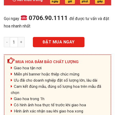
950.000₫.
ngày
giờ
phút
giây
0706.90.1111
Gọi ngay
để được tư vấn và đặt
hoa nhanh nhất
Ấm Áp - SD06 số lượng
ĐẶT MUA NGAY
MUA HOA ĐẢM BẢO CHẤT LƯỢNG
Giao hoa tận nơi
Miễn phí banner hoặc thiệp chúc mừng
Ưu đãi cho doanh nghiệp đặt số lượng lớn, lâu dài
Cam kết đúng mẫu, đúng số lượng hoa trên mẫu đã
chọn
Giao hoa trong 1h
Có hình ảnh hoa thực tế trước khi giao hoa
Hình ảnh xác nhận sau khi giao hoa xong