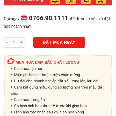
1.250.000₫.
ngày
giờ
phút
giây
0706.90.1111
Gọi ngay
để được tư vấn và đặt
hoa nhanh nhất
Đắm Say - SD18 số lượng
ĐẶT MUA NGAY
MUA HOA ĐẢM BẢO CHẤT LƯỢNG
Giao hoa tận nơi
Miễn phí banner hoặc thiệp chúc mừng
Ưu đãi cho doanh nghiệp đặt số lượng lớn, lâu dài
Cam kết đúng mẫu, đúng số lượng hoa trên mẫu đã
chọn
Giao hoa trong 1h
Có hình ảnh hoa thực tế trước khi giao hoa
Hình ảnh xác nhận sau khi giao hoa xong