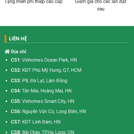
Tặng miễn phí thiệp cao cấp
Giảm giá cho các lần đặt
sau
LIÊN HỆ
Địa chỉ
:
CS1:
Vinhomes Ocean Park, HN
CS2:
KĐT Phú Mỹ Hưng, Q7, HCM
CS3:
P8, Đà Lạt, Lâm Đồng
CS4:
Tân Mai, Hoàng Mai, HN
CS5:
Vinhomes Smart City, HN
CS6:
Nguyễn Văn Cừ, Long Biên, HN
CS7:
KĐT Linh Đàm, HN
CS8:
Bãi Cháy, TP.Hạ Long, QN