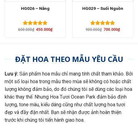
HG026 – Nắng
HG029 – Suối Nguồn
Giá
Giá
Giá
Giá
600.000
₫
450.000
₫
900.000
₫
700.000
₫
Được xếp
Được xếp
gốc
hiện
gốc
hiện
hạng
5.00
hạng
5.00
là:
tại
là:
tại
5 sao
5 sao
600.000₫.
là:
900.000₫.
là:
450.000₫.
700.000₫.
ĐẶT HOA THEO MẪU YÊU CẦU
Lưu ý:
Sản phẩm hoa mẫu chỉ mang tính chất tham khảo. Bởi
một số loại hoa trong mẫu theo mùa sẽ không có hoặc chất
lượng không đảm bảo, do đó chúng tôi sẽ dùng các loại hoa
khác thay thế. Nhưng Hoa Tươi Ocean Park đảm bảo định
lượng, tone màu, kiểu dáng cũng như chất lượng hoa tươi
đẹp và đầy đặn nhất. Bạn sẽ nhận được ảnh hoàn thiện
trước khi chúng tôi tiến hành giao hoa.