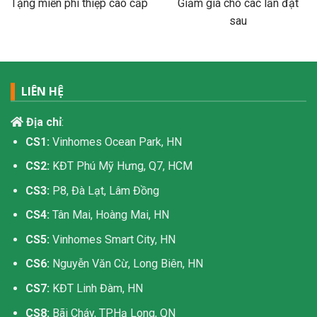
Tặng miễn phí thiệp cao cấp
Giảm giá cho các lần đặt
sau
LIÊN HỆ
Địa chỉ
:
CS1:
Vinhomes Ocean Park, HN
CS2:
KĐT Phú Mỹ Hưng, Q7, HCM
CS3:
P8, Đà Lạt, Lâm Đồng
CS4:
Tân Mai, Hoàng Mai, HN
CS5:
Vinhomes Smart City, HN
CS6:
Nguyễn Văn Cừ, Long Biên, HN
CS7:
KĐT Linh Đàm, HN
CS8:
Bãi Cháy, TP.Hạ Long, QN