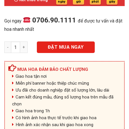
1.250.000₫.
ngày
giờ
phút
giây
0706.90.1111
Gọi ngay
để được tư vấn và đặt
hoa nhanh nhất
Thành Danh - HKT172 số lượng
ĐẶT MUA NGAY
MUA HOA ĐẢM BẢO CHẤT LƯỢNG
Giao hoa tận nơi
Miễn phí banner hoặc thiệp chúc mừng
Ưu đãi cho doanh nghiệp đặt số lượng lớn, lâu dài
Cam kết đúng mẫu, đúng số lượng hoa trên mẫu đã
chọn
Giao hoa trong 1h
Có hình ảnh hoa thực tế trước khi giao hoa
Hình ảnh xác nhận sau khi giao hoa xong