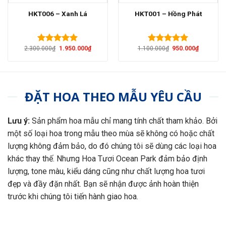
HKT006 – Xanh Lá
HKT001 – Hồng Phát
Giá
Giá
Giá
Giá
2.300.000
₫
1.950.000
₫
1.100.000
₫
950.000
₫
Được xếp
Được xếp
gốc
hiện
gốc
hiện
hạng
5.00
hạng
5.00
là:
tại
là:
tại
5 sao
5 sao
2.300.000₫.
là:
1.100.000₫.
là:
1.950.000₫.
950.000₫
ĐẶT HOA THEO MẪU YÊU CẦU
Lưu ý:
Sản phẩm hoa mẫu chỉ mang tính chất tham khảo. Bởi
một số loại hoa trong mẫu theo mùa sẽ không có hoặc chất
lượng không đảm bảo, do đó chúng tôi sẽ dùng các loại hoa
khác thay thế. Nhưng Hoa Tươi Ocean Park đảm bảo định
lượng, tone màu, kiểu dáng cũng như chất lượng hoa tươi
đẹp và đầy đặn nhất. Bạn sẽ nhận được ảnh hoàn thiện
trước khi chúng tôi tiến hành giao hoa.